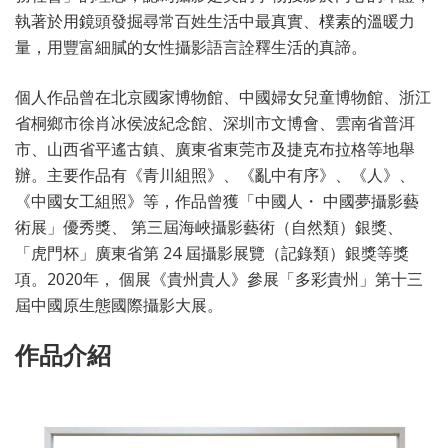
執著於用鏡頭發掘尋常百姓生活中最真實、樸素的溫暖力
量，用豐富細膩的女性攝影語言詮釋生活的真諦。
個人作品曾在北京國家博物館、中國婦女兒童博物館、浙江
省桐鄉市徐肖冰侯波紀念館、深圳市文博會、雲南省普洱
市、山西省平遙古鎮、廣東省東莞市及捷克布拉格等地舉
辦。主要作品有《青川組照》、《亂中有序》、《人》、
《中國女工組照》等，作品曾獲「中國人・ 中國夢攝影藝
術展」優秀獎、 第三屆海峽攝影藝術（自然類）銀獎、
「虎門杯」廣東省第 24 屆攝影展覽（記錄類）銀獎等獎
項。2020年， 個展《貴州貴人》參展「多彩貴州」第十三
屆中國原生態國際攝影大展。
作品介紹