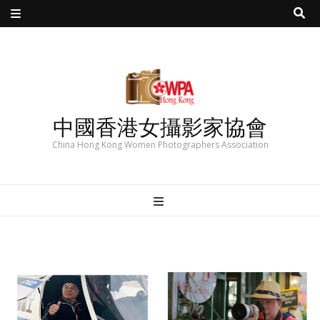
中國香港女攝影家協會
China Hong Kong Women Photographers Association